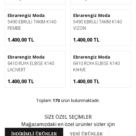
1
1
Ebrarengiz Moda
Ebrarengiz Moda
5490 EBRULİ TAKIM K140
5490 EBRULİ TAKIM K140
PEMBE
VİZON
1.400,00
TL
1.400,00
TL
1
1
Ebrarengiz Moda
Ebrarengiz Moda
6410 RÜYA ELBİSE K140
6410 RÜYA ELBİSE K140
LACİVERT
KAHVE
1.400,00
TL
1.400,00
TL
Toplam
170
ürün bulunmaktadır.
SİZE ÖZEL SEÇİMLER
Mağazamızdaki en özel ürünler sizler için
İNDİRİMLİ ÜRÜNLER
YENİ ÜRÜNLER