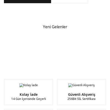
Yeni Gelenler
1
1
Ebrarengiz Moda
Ebrarengiz Moda
5520 NURCİHAN TAKIM K175
5520 NURCİHAN TAKIM K175
BORDO
SİYAH
1.750,00
TL
1.750,00
TL
Kolay İade
Güvenli Alışveriş
14 Gün İçerisinde Geçerli
256Bit SSL Sertifikası