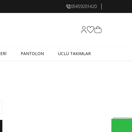
05459201420
Hesabım
Favorilerim
Sepetim
ERİ
PANTOLON
ÜCLÜ TAKIMLAR