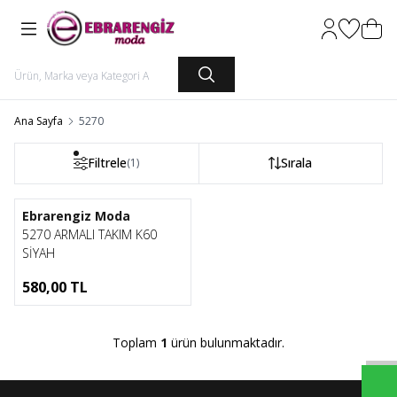
Hesabım
Favorileri
Sepet
Ana Sayfa
5270
Filtrele
Sırala
(1)
1
Ebrarengiz Moda
5270 ARMALI TAKIM K60
SİYAH
580,00
TL
Toplam
1
ürün bulunmaktadır.