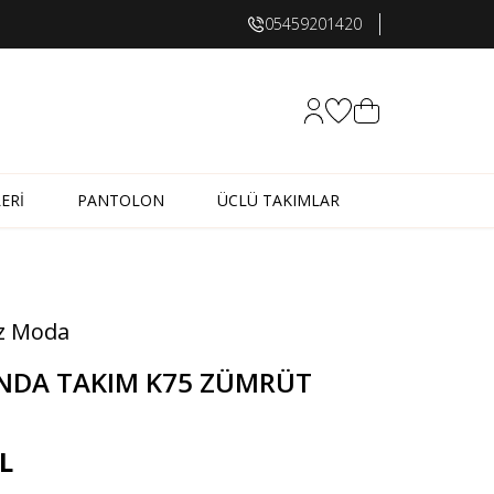
05459201420
Hesabım
Favorilerim
Sepetim
ERİ
PANTOLON
ÜCLÜ TAKIMLAR
z Moda
NDA TAKIM K75 ZÜMRÜT
L