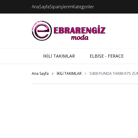
AnaSayfa
Siparişlerim
Kategoriler
İKİLİ TAKIMLAR
ELBİSE - FERACE
Ana Sayfa
İKİLİ TAKIMLAR
5400 FUNDA TAKIM K75 Z