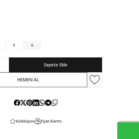
5
6
Sepete Ekle
HEMEN AL
Favoriye Ekle
Koleksiyon
Fiyat Alarmı