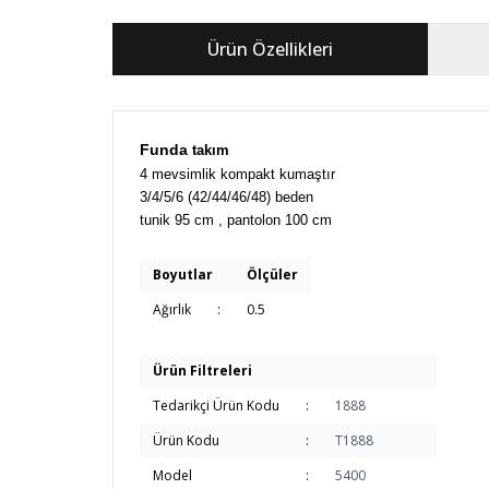
Ürün Özellikleri
Funda
takım
4 mevsimlik kompakt kumaştır
3/4/5/6 (42/44/46/48) beden
tunik 95 cm , pantolon 100 cm
Boyutlar
Ölçüler
Ağırlık
:
0.5
Ürün Filtreleri
Tedarikçi Ürün Kodu
:
1888
Ürün Kodu
:
T1888
Model
:
5400