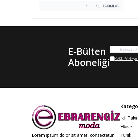
:
İKİLİ TAKIMLAR
E-Bülten
Aboneliği
KVKK Sözleşme
Kategor
İkili Tak
Elbise
Lorem ipsum dolor sit amet, consectetur
Tunik