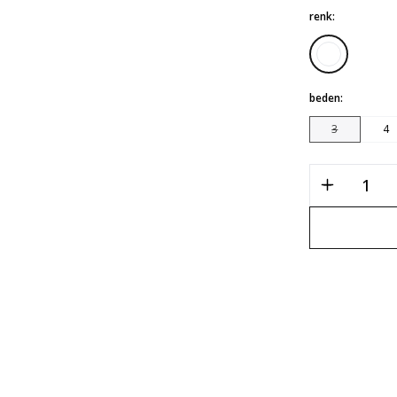
renk:
beden:
3
4