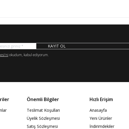
KAYIT OL
si'ni
okudum, kabul ediyorum.
iler
Önemli Bilgiler
Hızlı Erişim
ımlar
Teslimat Koşulları
Anasayfa
Üyelik Sözleşmesi
Yeni Ürünler
Satış Sözleşmesi
İndirimdekiler