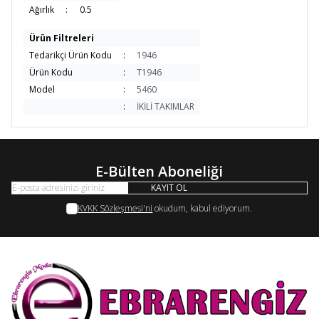
Ağırlık
:
0.5
Ürün Filtreleri
Tedarikçi Ürün Kodu
:
1946
Ürün Kodu
:
T1946
Model
:
5460
:
İKİLİ TAKIMLAR
E-Bülten Aboneliği
KAYIT OL
KVKK Sözleşmesi'ni
okudum, kabul ediyorum.