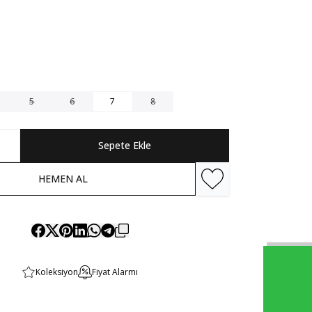
5
6
7
8
Sepete Ekle
HEMEN AL
Favoriye Ekle
Koleksiyon
Fiyat Alarmı