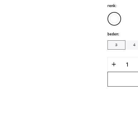
renk:
beden:
3
4