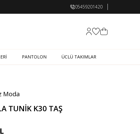
05459201420
Hesabım
Favorilerim
Sepetim
ERİ
PANTOLON
ÜCLÜ TAKIMLAR
z Moda
LA TUNİK K30 TAŞ
L