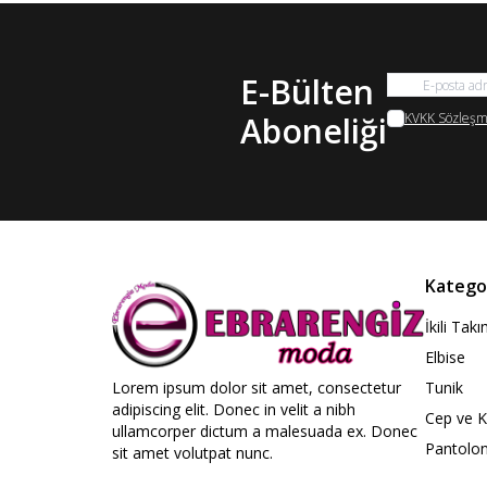
E-Bülten
Aboneliği
KVKK Sözleşme
Kategor
İkili Tak
Elbise
Lorem ipsum dolor sit amet, consectetur
Tunik
adipiscing elit. Donec in velit a nibh
Cep ve 
ullamcorper dictum a malesuada ex. Donec
Pantolo
sit amet volutpat nunc.