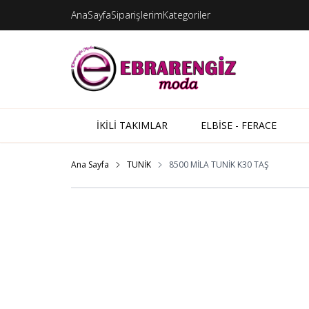
AnaSayfa
Siparişlerim
Kategoriler
İKİLİ TAKIMLAR
ELBİSE - FERACE
Ana Sayfa
TUNİK
8500 MİLA TUNİK K30 TAŞ