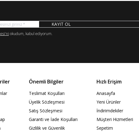
KAYIT OL
si'ni
okudum, kabul ediyorum.
iler
Önemli Bilgiler
Hızlı Erişim
ımlar
Teslimat Koşulları
Anasayfa
Üyelik Sözleşmesi
Yeni Ürünler
Satış Sözleşmesi
İndirimdekiler
Kap
Garanti ve İade Koşulları
Müşteri Hizmetleri
n
Gizlilik ve Güvenlik
Sepetim